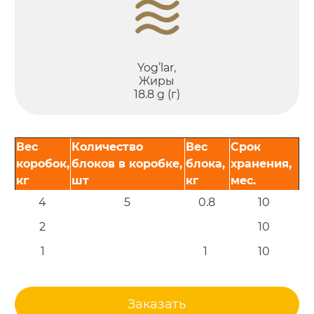
Yog’lar,
Жиры
18.8 g (г)
Вес
Количество
Вес
Срок
коробок,
блоков в коробке,
блока,
хранения,
кг
шт
кг
мес.
4
5
0.8
10
2
10
1
1
10
Заказать