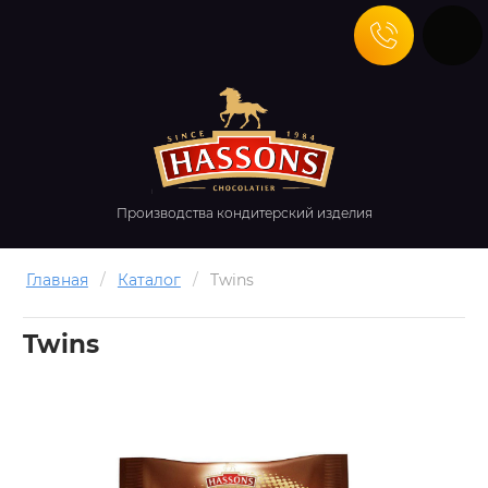
Производства кондитерский изделия
Главная
/
Каталог
/
Twins
Twins